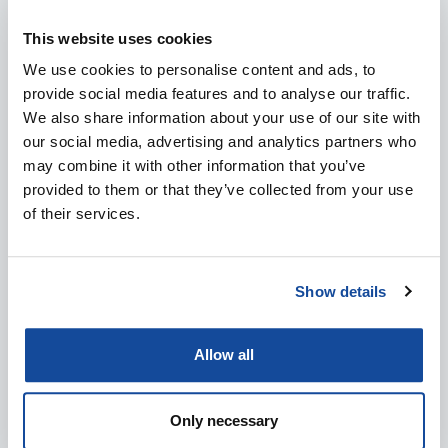
MAALINPAIKANNUSLAITTEISTA
8.5.2023
This website uses cookies
We use cookies to personalise content and ads, to
Puolustusvoimien logistiikkalaitos on tehnyt merkittävät
provide social media features and to analyse our traffic.
tilaukset valonvahvistimien, lasertähtäinten ja uuden
We also share information about your use of our site with
sukupolven MPL24-maalinpaikannuslaitteiden
our social media, advertising and analytics partners who
hankinnasta sekä MPL15-maalipaikannuslaitteiden
may combine it with other information that you’ve
elinjaksopäivityksestä Senop Oy:ltä....
provided to them or that they’ve collected from your use
of their services.
SUOMEKSI
DEFENCE & SECURITY
PRESS RELEASES
Show details
Allow all
Only necessary