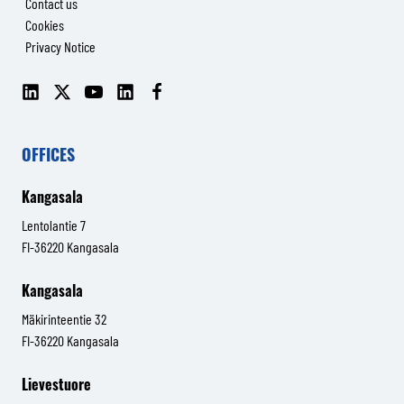
Contact us
Cookies
Privacy Notice
LinkedIn
X
YouTube
LinkedIn
Facebook
(Senop
(Senop
Communications)
Communications)
OFFICES
Kangasala
Lentolantie 7
FI-36220 Kangasala
Kangasala
Mäkirinteentie 32
FI-36220 Kangasala
Lievestuore