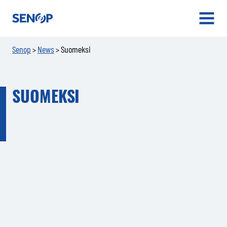
Senop
OPEN
MENU
Senop
News
Suomeksi
>
>
SUOMEKSI