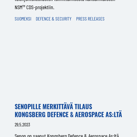
NSM™ CDS-projektiin.
SUOMEKSI
DEFENCE & SECURITY
PRESS RELEASES
SENOPILLE MERKITTÄVÄ TILAUS
KONGSBERG DEFENCE & AEROSPACE AS:LTÄ
29.5.2023
Senop on saanut Kongsberg Defence & Aerospace As:ltä