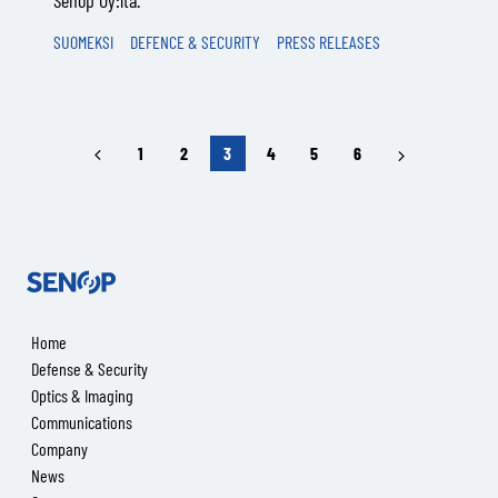
Senop Oy:ltä.
SUOMEKSI
DEFENCE & SECURITY
PRESS RELEASES
Previous
Next
1
2
3
4
5
6
Senop
Home
Defense & Security
Optics & Imaging
Communications
Company
News