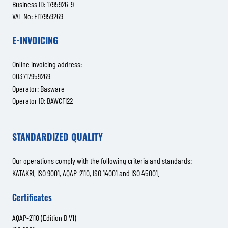
Business ID: 1795926-9
VAT No: FI17959269
E-INVOICING
Online invoicing address:
003717959269
Operator: Basware
Operator ID: BAWCFI22
STANDARDIZED QUALITY
Our operations comply with the following criteria and standards:
KATAKRI, ISO 9001, AQAP-2110, ISO 14001 and ISO 45001.
Certificates
AQAP-2110 (Edition D V1)