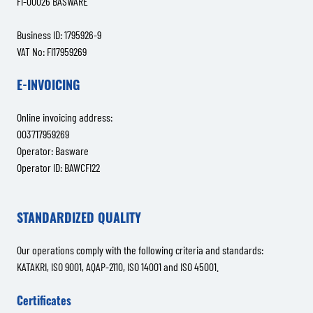
FI-00026 BASWARE
Business ID: 1795926-9
VAT No: FI17959269
E-INVOICING
Online invoicing address:
003717959269
Operator: Basware
Operator ID: BAWCFI22
STANDARDIZED QUALITY
Our operations comply with the following criteria and standards:
KATAKRI, ISO 9001, AQAP-2110, ISO 14001 and ISO 45001.
Certificates