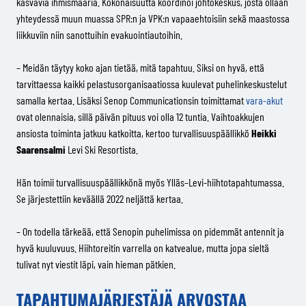
kasvavia ihmismääriä. Kokonaisuutta koordinoi johtokeskus, josta ollaan
yhteydessä muun muassa SPR:n ja VPK:n vapaaehtoisiin sekä maastossa
liikkuviin niin sanottuihin evakuointiautoihin.
– Meidän täytyy koko ajan tietää, mitä tapahtuu. Siksi on hyvä, että
tarvittaessa kaikki pelastusorganisaatiossa kuulevat puhelinkeskustelut
samalla kertaa. Lisäksi Senop Communicationsin toimittamat
vara-akut
ovat olennaisia, sillä päivän pituus voi olla 12 tuntia. Vaihtoakkujen
ansiosta toiminta jatkuu katkoitta, kertoo turvallisuuspäällikkö
Heikki
Saarensalmi
Levi Ski Resortista.
Hän toimii turvallisuuspäällikkönä myös Ylläs–Levi-hiihtotapahtumassa.
Se järjestettiin keväällä 2022 neljättä kertaa.
– On todella tärkeää, että Senopin puhelimissa on pidemmät antennit ja
hyvä kuuluvuus. Hiihtoreitin varrella on katvealue, mutta jopa sieltä
tulivat nyt viestit läpi, vain hieman pätkien.
TAPAHTUMAJÄRJESTÄJÄ ARVOSTAA