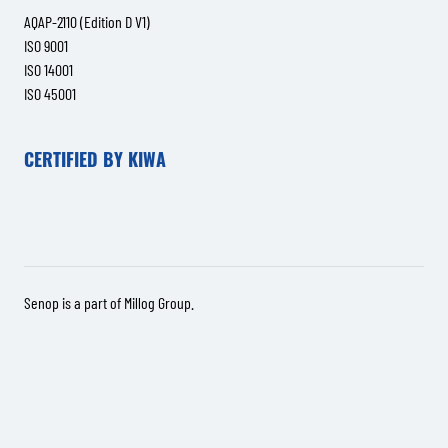
AQAP-2110 (Edition D V1)
ISO 9001
ISO 14001
ISO 45001
CERTIFIED BY KIWA
Senop is a part of
Millog Group
.