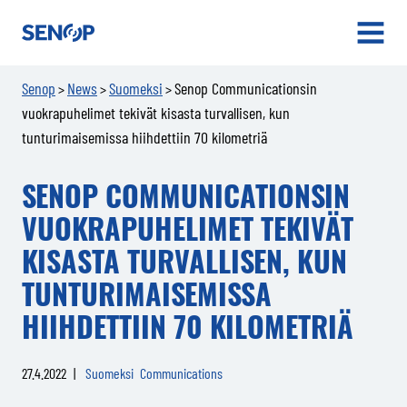
Senop
OPEN
MENU
Senop
News
Suomeksi
Senop Communicationsin
>
>
>
vuokrapuhelimet tekivät kisasta turvallisen, kun
tunturimaisemissa hiihdettiin 70 kilometriä
SENOP COMMUNICATIONSIN
VUOKRAPUHELIMET TEKIVÄT
KISASTA TURVALLISEN, KUN
TUNTURIMAISEMISSA
HIIHDETTIIN 70 KILOMETRIÄ
27.4.2022
|
Suomeksi
Communications