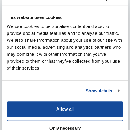
This website uses cookies
MEET SENOP AT EVENTS: DALO INDUSTRY DAYS
We use cookies to personalise content and ads, to
2026
provide social media features and to analyse our traffic.
We also share information about your use of our site with
4.8.2026
our social media, advertising and analytics partners who
IN ENGLISH
DEFENCE & SECURITY
EVENTS
may combine it with other information that you’ve
provided to them or that they’ve collected from your use
of their services.
Show details
Allow all
Only necessary