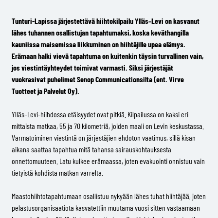
Tunturi-Lapissa järjestettävä hiihtokilpailu Ylläs–Levi on kasvanut
lähes tuhannen osallistujan tapahtumaksi, koska keväthangilla
kauniissa maisemissa liikkuminen on hiihtäjille upea elämys.
Erämaan halki vievä tapahtuma on kuitenkin täysin turvallinen vain,
jos viestintäyhteydet toimivat varmasti. Siksi järjestäjät
vuokrasivat puhelimet Senop Communicationsilta (ent. Virve
Tuotteet ja Palvelut Oy).
Ylläs–Levi-hiihdossa etäisyydet ovat pitkiä. Kilpailussa on kaksi eri
mittaista matkaa, 55 ja 70 kilometriä, joiden maali on Levin keskustassa.
Varmatoiminen viestintä on järjestäjien ehdoton vaatimus, sillä kisan
aikana saattaa tapahtua mitä tahansa sairauskohtauksesta
onnettomuuteen. Latu kulkee erämaassa, joten evakuointi onnistuu vain
tietyistä kohdista matkan varrelta.
Maastohiihtotapahtumaan osallistuu nykyään lähes tuhat hiihtäjää, joten
pelastusorganisaatiota kasvatettiin muutama vuosi sitten vastaamaan