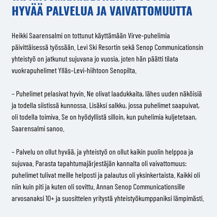
HYVÄÄ PALVELUA JA VAIVATTOMUUTTA
Heikki Saarensalmi on tottunut käyttämään Virve-puhelimia
päivittäisessä työssään. Levi Ski Resortin sekä Senop Communicationsin
yhteistyö on jatkunut sujuvana jo vuosia, joten hän päätti tilata
vuokrapuhelimet Ylläs–Levi-hiihtoon Senopilta.
– Puhelimet pelasivat hyvin. Ne olivat laadukkaita, lähes uuden näköisiä
ja todella siistissä kunnossa. Lisäksi salkku, jossa puhelimet saapuivat,
oli todella toimiva. Se on hyödyllistä silloin, kun puhelimia kuljetetaan,
Saarensalmi sanoo.
– Palvelu on ollut hyvää, ja yhteistyö on ollut kaikin puolin helppoa ja
sujuvaa. Parasta tapahtumajärjestäjän kannalta oli vaivattomuus:
puhelimet tulivat meille helposti ja palautus oli yksinkertaista. Kaikki oli
niin kuin piti ja kuten oli sovittu. Annan Senop Communicationsille
arvosanaksi 10+ ja suosittelen yritystä yhteistyökumppaniksi lämpimästi.