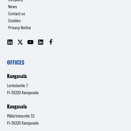
News
Contact us
Cookies
Privacy Notice
LinkedIn
X
YouTube
LinkedIn
Facebook
(Senop
(Senop
Communications)
Communications)
OFFICES
Kangasala
Lentolantie 7
FI-36220 Kangasala
Kangasala
Mäkirinteentie 32
FI-36220 Kangasala