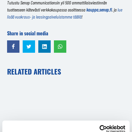
Tutustu Senop Communicationsin yli 500 ammattilaisviestinnän
tuotteeseen kätevästi
verkkokaupassa osoitteessa
kauppa.senop.fi
, ja
lue
lisää vuokraus- ja leasingpalveluistamme täällä
!
Share in social media
Share in Facebook
Share in Twitter
Share in LinkedIn
Share in WhatsApp
RELATED ARTICLES