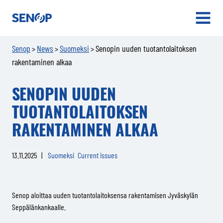
Senop
OPEN
MENU
Senop
News
Suomeksi
Senopin uuden tuotantolaitoksen
>
>
>
rakentaminen alkaa
SENOPIN UUDEN
TUOTANTOLAITOKSEN
RAKENTAMINEN ALKAA
13.11.2025
|
Suomeksi
Current issues
Senop aloittaa uuden tuotantolaitoksensa rakentamisen Jyväskylän
Seppälänkankaalle.