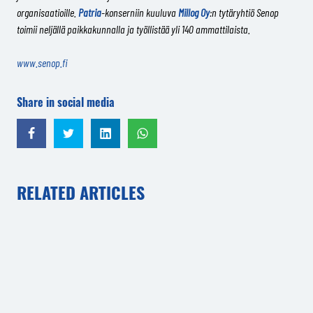
organisaatioille.
Patria
-konserniin kuuluva
Millog Oy
:n tytäryhtiö Senop
toimii neljällä paikkakunnalla ja työllistää yli 140 ammattilaista.
www.senop.fi
Share in social media
Share in Facebook
Share in Twitter
Share in LinkedIn
Share in WhatsApp
RELATED ARTICLES