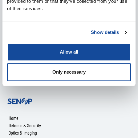
provided to them or that they’ve collected from your use
of their services.
SENOP TO LAUNCH A NEW MULTI-WEAPON SMART
SIGHT – COMPATIBLE WITH THE NAMMO M72
Show details
SHOULDER FIRED SYSTEMS
11.6.2026
Allow all
IN ENGLISH
DEFENCE & SECURITY
PRESS RELEASES
Only necessary
Senop
Home
Defense & Security
Optics & Imaging