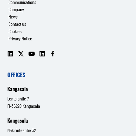
Communications
Company
News
Contact us
Cookies
Privacy Notice
LinkedIn
X
YouTube
LinkedIn
Facebook
(Senop
(Senop
Communications)
Communications)
OFFICES
Kangasala
Lentolantie 7
FI-36220 Kangasala
Kangasala
Mäkirinteentie 32