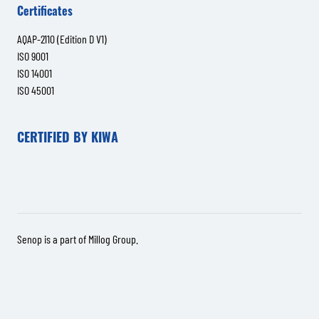
Certificates
AQAP-2110 (Edition D V1)
ISO 9001
ISO 14001
ISO 45001
CERTIFIED BY KIWA
Senop is a part of
Millog Group
.