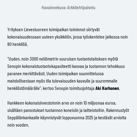
Havainnekuva: Arkkitehtipalvelu
Yrityksen Lievestuoreen toimipaikan toiminnot siirtyvät
kokonaisuudessaan uuteen yksikköön, jossa työskentelee jatkossa noin
80 henkilöä.
“Uuden, noin 3000 neliömetrin suuruisen tuotantolaitoksen myötä
Senopin kokonaistuotantokapasiteetti kasvaa ja tuotannon tehokkuus
paranee merkittävästi. Uuden toimipaikan suunnittelussa
mahdollisestaan myös tila tulevaisuuden kasvulle ja suuremmalle
henkilöstömäärälle”, kertoo Senopin toimitusjohtaja
Aki Korhonen
.
Hankkeen kokonaisinvestoinnin arvo on noin 10 miljoonaa euroa,
sisältäen panostukset tuotannon koneisiin ja laitteistoihin. Rakennustyöt
Seppälänkankaalle käynnistyvät loppuvuonna 2025 ja kestävät arviolta
noin vuoden.