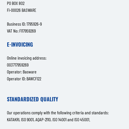
PO BOX 802
FI-00026 BASWARE
Business ID: 1795926-9
VAT No: FI17959269
E-INVOICING
Online invoicing address:
003717959269
Operator: Basware
Operator ID: BAWCFI22
STANDARDIZED QUALITY
Our operations comply with the following criteria and standards:
KATAKRI, ISO 9001, AQAP-2110, ISO 14001 and ISO 45001.