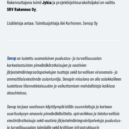
Rakennuttajana toimii
Jykia
ja projektinjohtourakoitsijaksi on valittu
SRV Rakennus Oy
.
Lisätietoja antaa: Toimitusjohtaja Aki Korhonen, Senop Oy
Senop
on luotettu suomalainen puolustus- ja turvallisuusalan
korkealaatuisten pimeänäköratkaisujen ja vaativien
järjestelmäintegraatiopalvelujen tuottaja sekä turvallisen viranomais- ja
ammattilaisviestinnän asiantuntija. Senopin missiona on olla asiakkailleen
luotettava tilannetietoisuuden ja vaikuttamisen mahdollistaja kaikissa
olosuhteissa.
Senop tarjoaa vaativaan käyttöympäristöön suunniteltuja ja korkean
suorituskyvyn omaavia pimeänäkölaitteita, optroniikkaa ja tietoturvallisia
viestintäratkaisuja sekä vaativia järjestelmäintegrointipalveluja puolustus-
ja turvallisuusalan toimijoille sekä kriittisen infrastruktuurin