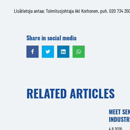
Lisätietoja antaa: Toimitusjohtaja Aki Korhonen, puh. 020 734 35
Share in social media
Share in Facebook
Share in Twitter
Share in LinkedIn
Share in WhatsApp
RELATED ARTICLES
MEET SE
INDUSTR
4.8.2026