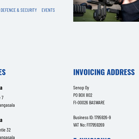
DEFENCE & SECURITY
EVENTS
ES
INVOICING ADDRESS
la
Senop Oy
PO BOX 802
 7
FI-00026 BASWARE
angasala
Business ID: 1795926-9
la
VAT No: FI17959269
ntie 32
angasala