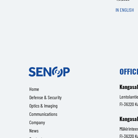
IN ENGLISH
Senop
OFFIC
Kangasa
Home
Lentolantie
Defense & Security
FI-36220 K
Optics & Imaging
Communications
Kangasa
Company
Mäkirintee
News
FI-36220 K