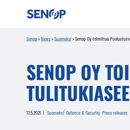
Senop
Senop
News
Suomeksi
Senop Oy toimittaa Puolustusvo
>
>
>
SENOP OY TO
TULITUKIASE
17.5.2021
Suomeksi
Defence & Security
Press releases
|