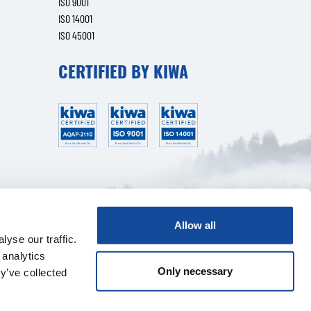
ISO 9001
ISO 14001
ISO 45001
CERTIFIED BY KIWA
Allow all
yse our traffic.
 analytics
Only necessary
y’ve collected