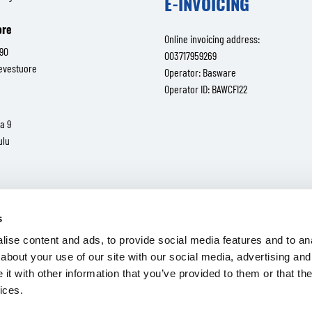
E-INVOICING
ore
Online invoicing address:
 90
003717959269
ievestuore
Operator: Basware
Operator ID: BAWCFI22
a 9
ulu
valtatie 30
Tampere
s
ise content and ads, to provide social media features and to anal
about your use of our site with our social media, advertising and
t with other information that you’ve provided to them or that the
ices.