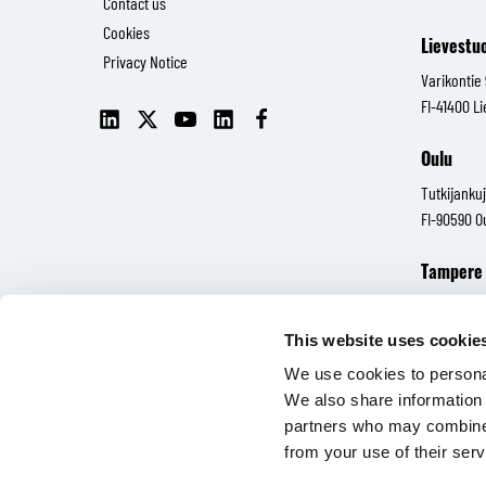
Contact us
Cookies
Lievestu
Privacy Notice
Varikontie
FI-41400 L
LinkedIn
X
YouTube
LinkedIn
Facebook
(Senop
(Senop
Oulu
Communications)
Communications)
Tutkijankuj
FI-90590 O
Tampere
Hatanpään 
FI-33100 
This website uses cookie
We use cookies to personal
We also share information 
partners who may combine i
from your use of their serv