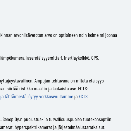
nkinnan arvonlisäveroton arvo on optioineen noin kolme miljoonaa
 lämpökamera, laseretäisyysmittari, inertiayksikkö, GPS,
yttäjäystävällinen. Ampujan tehtävänä on mitata etäisyys
n siirtää ristikko maaliin ja laukaista ase. FCTS-
oja tähtäimestä löytyy verkkosivuiltamme
ja
FCTS
. Senop Oy:n puolustus- ja turvallisuuspuolen tuotekonseptiin
merat, hyperspektrikamerat ja järjestelmäalustaratkaisut.