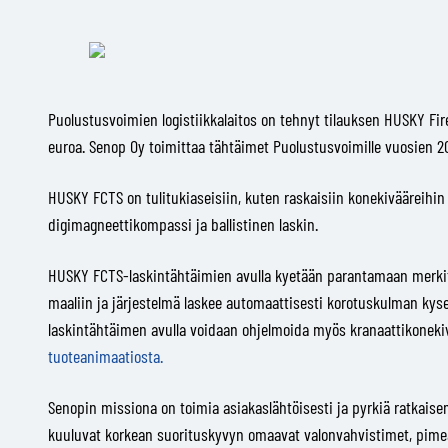
Puolustusvoimien logistiikkalaitos on tehnyt tilauksen HUSKY Fi
euroa. Senop Oy toimittaa tähtäimet Puolustusvoimille vuosien 20
HUSKY FCTS on tulitukiaseisiin, kuten raskaisiin konekivääreihin 
digimagneettikompassi ja ballistinen laskin.
HUSKY FCTS-laskintähtäimien avulla kyetään parantamaan merkitt
maaliin ja järjestelmä laskee automaattisesti korotuskulman kyse
laskintähtäimen avulla voidaan ohjelmoida myös kranaattikonekivä
tuoteanimaatiosta.
Senopin missiona on toimia asiakaslähtöisesti ja pyrkiä ratkais
kuuluvat korkean suorituskyvyn omaavat valonvahvistimet, pimeä