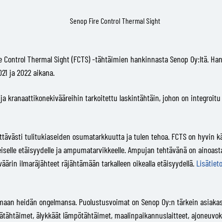
re Control Thermal Sight (FCTS) -tähtäimien hankinnasta Senop Oy:ltä. Ha
21 ja 2022 aikana.
ja kranaattikonekivääreihin tarkoitettu laskintähtäin, johon on integroitu
ävästi tulitukiaseiden osumatarkkuutta ja tulen tehoa. FCTS on hyvin kä
iselle etäisyydelle ja ampumatarvikkeelle. Ampujan tehtävänä on ainoastaa
ärin ilmaräjähteet räjähtämään tarkalleen oikealla etäisyydellä.
Lisätiet
emaan heidän ongelmansa. Puolustusvoimat on Senop Oy:n tärkein asiakas
tähtäimet, älykkäät lämpötähtäimet, maalinpaikannuslaitteet, ajoneuvoka