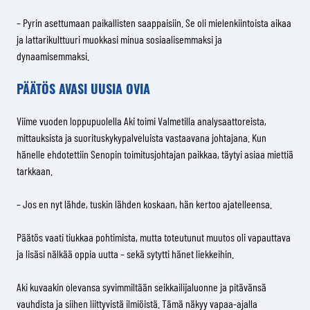
– Pyrin asettumaan paikallisten saappaisiin. Se oli mielenkiintoista aikaa
ja lattarikulttuuri muokkasi minua sosiaalisemmaksi ja
dynaamisemmaksi.
PÄÄTÖS AVASI UUSIA OVIA
Viime vuoden loppupuolella Aki toimi Valmetilla analysaattoreista,
mittauksista ja suorituskykypalveluista vastaavana johtajana. Kun
hänelle ehdotettiin Senopin toimitusjohtajan paikkaa, täytyi asiaa miettiä
tarkkaan.
– Jos en nyt lähde, tuskin lähden koskaan, hän kertoo ajatelleensa.
Päätös vaati tiukkaa pohtimista, mutta toteutunut muutos oli vapauttava
ja lisäsi nälkää oppia uutta – sekä sytytti hänet liekkeihin.
Aki kuvaakin olevansa syvimmiltään seikkailijaluonne ja pitävänsä
vauhdista ja siihen liittyvistä ilmiöistä. Tämä näkyy vapaa-ajalla