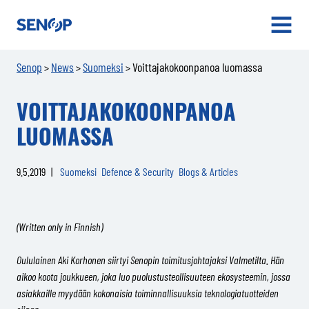
Senop
OPEN
MENU
Senop
News
Suomeksi
Voittajakokoonpanoa luomassa
>
>
>
VOITTAJAKOKOONPANOA
LUOMASSA
9.5.2019
|
Suomeksi
Defence & Security
Blogs & Articles
(Written only in Finnish)
Oululainen Aki Korhonen siirtyi Senopin toimitusjohtajaksi Valmetilta. Hän
aikoo koota joukkueen, joka luo puolustusteollisuuteen ekosysteemin, jossa
asiakkaille myydään kokonaisia toiminnallisuuksia teknologiatuotteiden