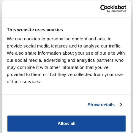
Kielitaito: Suomi, englanti, ruotsi
Harrastukset: Moottorikelkkailu ja -pyöräily, luonnossa liikkuminen
ja metsästäminen, kuntosali, hiihto, juoksu ja kitaran soittaminen.
Tällä hetkellä aikaa vie myös omakotitalon rakennusprojekti.
This website uses cookies
Motto: Työtä nöyrästi tekemällä ja omaa tekemistä kehittämällä
We use cookies to personalise content and ads, to
pääsee sinne, mihin haluaa.
provide social media features and to analyse our traffic.
We also share information about your use of our site with
Share in social media
our social media, advertising and analytics partners who
Share in Facebook
Share in Twitter
Share in LinkedIn
Share in WhatsApp
may combine it with other information that you’ve
provided to them or that they’ve collected from your use
of their services.
RELATED ARTICLES
Show details
Allow all