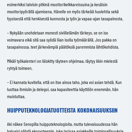
esimerkiksi talvisin pitkinä moottorikelkkareissuina ja kesäisin
moottoripyörällä ajamisena. Hänelle on myös tärkeää huolehtia sekä
fyysisestä että henkisestä kunnosta ja työn ja vapaa-ajan tasapainosta.
– Nykyään unohdetaan monesti siviilielämän tärkeys, se on iso
voimavara eikä sitä saa syödä liian isolla työmäärällä. Jos pakka on
tasapainossa, teet järkevämpiä päätöksiä paremmista lähtökohdista.
Mikäli työkalenteri on läiskitty täyteen ohjelmaa, täytyy Akin mielestä
ryhtyä toimeen.
– Ei kannata kuvitella, että on itse ainoa taho, joka voi asian tehdä. Kun
luottaa ihmisiin ja delegoi, saa kapasiteettia käyttöön enemmän, hän
muistuttaa.
HUIPPUTEKNOLOGIATUOTTEISTA KOKONAISUUKSIIN
Aki näkee Senopilla huipputeknologioita, mutta tulevaisuudessa hän
haluaisi nähdä ekosysteemin, joka tarjoaa asiakkaille toiminnallisuuksia,