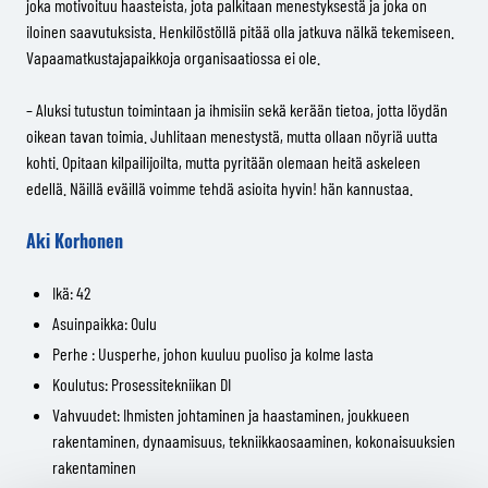
joka motivoituu haasteista, jota palkitaan menestyksestä ja joka on
iloinen saavutuksista. Henkilöstöllä pitää olla jatkuva nälkä tekemiseen.
Vapaamatkustajapaikkoja organisaatiossa ei ole.
– Aluksi tutustun toimintaan ja ihmisiin sekä kerään tietoa, jotta löydän
oikean tavan toimia. Juhlitaan menestystä, mutta ollaan nöyriä uutta
kohti. Opitaan kilpailijoilta, mutta pyritään olemaan heitä askeleen
edellä. Näillä eväillä voimme tehdä asioita hyvin! hän kannustaa.
Aki Korhonen
Ikä: 42
Asuinpaikka: Oulu
Perhe : Uusperhe, johon kuuluu puoliso ja kolme lasta
Koulutus: Prosessitekniikan DI
Vahvuudet: Ihmisten johtaminen ja haastaminen, joukkueen
rakentaminen, dynaamisuus, tekniikkaosaaminen, kokonaisuuksien
rakentaminen