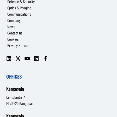
Defense & Security
Optics & Imaging
Communications
Company
News
Contact us
Cookies
Privacy Notice
LinkedIn
X
YouTube
LinkedIn
Facebook
(Senop
(Senop
Communications)
Communications)
OFFICES
Kangasala
Lentolantie 7
FI-36220 Kangasala
Kangasala