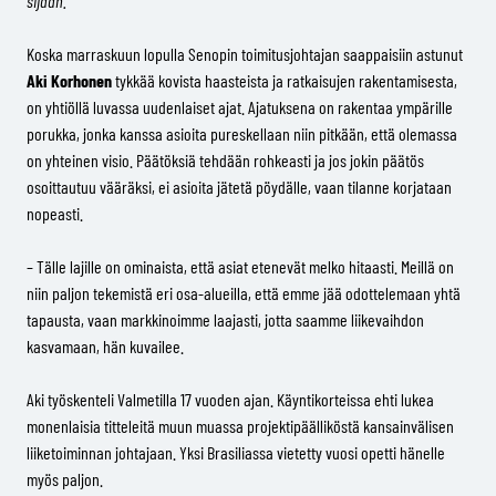
sijaan.
Koska marraskuun lopulla Senopin toimitusjohtajan saappaisiin astunut
Aki Korhonen
tykkää kovista haasteista ja ratkaisujen rakentamisesta,
on yhtiöllä luvassa uudenlaiset ajat. Ajatuksena on rakentaa ympärille
porukka, jonka kanssa asioita pureskellaan niin pitkään, että olemassa
on yhteinen visio. Päätöksiä tehdään rohkeasti ja jos jokin päätös
osoittautuu vääräksi, ei asioita jätetä pöydälle, vaan tilanne korjataan
nopeasti.
– Tälle lajille on ominaista, että asiat etenevät melko hitaasti. Meillä on
niin paljon tekemistä eri osa-alueilla, että emme jää odottelemaan yhtä
tapausta, vaan markkinoimme laajasti, jotta saamme liikevaihdon
kasvamaan, hän kuvailee.
Aki työskenteli Valmetilla 17 vuoden ajan. Käyntikorteissa ehti lukea
monenlaisia titteleitä muun muassa projektipäälliköstä kansainvälisen
liiketoiminnan johtajaan. Yksi Brasiliassa vietetty vuosi opetti hänelle
myös paljon.