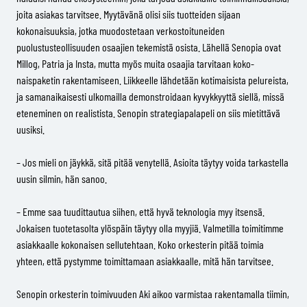
joita asiakas tarvitsee. Myytävänä olisi siis tuotteiden sijaan
kokonaisuuksia, jotka muodostetaan verkostoituneiden
puolustusteollisuuden osaajien tekemistä osista. Lähellä Senopia ovat
Millog, Patria ja Insta, mutta myös muita osaajia tarvitaan koko-
naispaketin rakentamiseen. Liikkeelle lähdetään kotimaisista pelureista,
ja samanaikaisesti ulkomailla demonstroidaan kyvykkyyttä siellä, missä
eteneminen on realistista. Senopin strategiapalapeli on siis mietittävä
uusiksi.
– Jos mieli on jäykkä, sitä pitää venytellä. Asioita täytyy voida tarkastella
uusin silmin, hän sanoo.
– Emme saa tuudittautua siihen, että hyvä teknologia myy itsensä.
Jokaisen tuotetasolta ylöspäin täytyy olla myyjiä. Valmetilla toimitimme
asiakkaalle kokonaisen sellutehtaan. Koko orkesterin pitää toimia
yhteen, että pystymme toimittamaan asiakkaalle, mitä hän tarvitsee.
Senopin orkesterin toimivuuden Aki aikoo varmistaa rakentamalla tiimin,